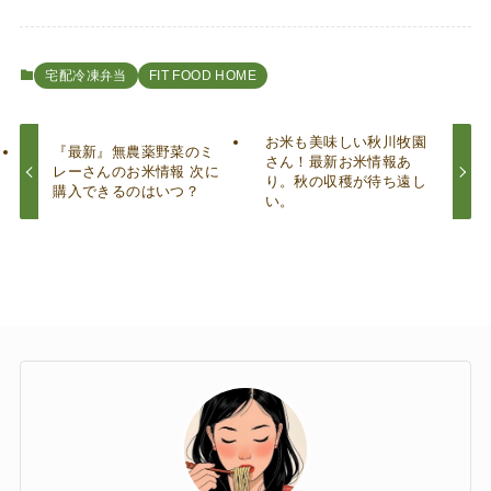
宅配冷凍弁当
FIT FOOD HOME
お米も美味しい秋川牧園
『最新』無農薬野菜のミ
さん！最新お米情報あ
レーさんのお米情報 次に
り。秋の収穫が待ち遠し
購入できるのはいつ？
い。