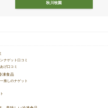
秋川牧園
ミ
キンナゲット口コミ
らあげ口コミ
冷凍食品
！一推しのナゲット
ット
ル
す。美味しい冷凍食品