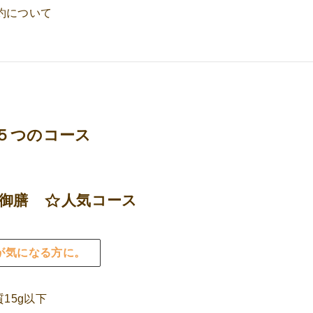
約について
ン５つのコース
い御膳
人気コース
が気になる方に。
質15g以下