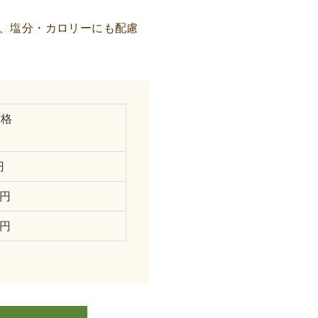
、塩分・カロリーにも配慮
価格
円
0円
0円